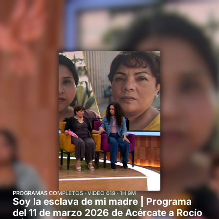
Cine mexicano
Comedia
Inicio
Secciones
En vivo
Deportes
DocuFIA
Historias
MicroDramas
MicroDramas
Novelas
Podcast
Programas
Realities y concursos
Recomendados para ti
Regional News México
Series
Short Dramas
Shorts
PROGRAMAS COMPLETOS · VIDEO 619 · 1H 9M
Soy la esclava de mi madre | Programa
del 11 de marzo 2026 de Acércate a Rocío