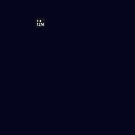
1H
12M