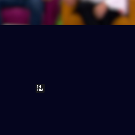
1H
11M