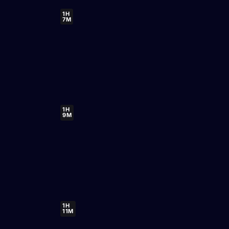
1H
7M
1H
9M
1H
11M