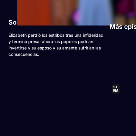
Sobre este video
Más epi
Elizabeth perdió los estribos tras una infidelidad
y terminó presa; ahora los papeles podrían
invertirse y su esposo y su amante sufrirían las
consecuencias.
1H
9M