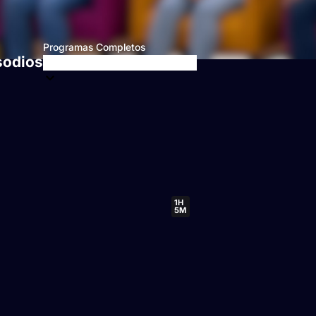
Programas Completos
sodios
1H
5M