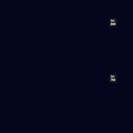
1H
6M
1H
7M