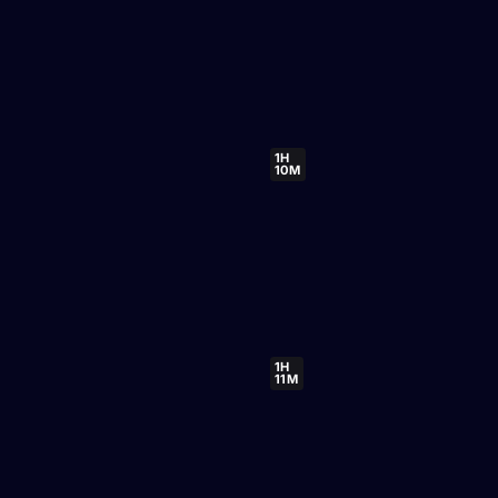
1H
10M
1H
11M