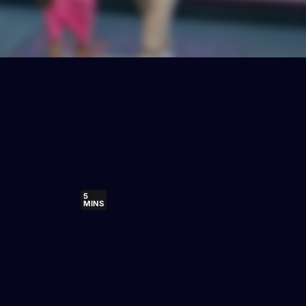
5
MINS