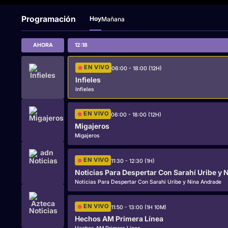
Programación
Hoy
Mañana
AHORA
12:18
EN VIVO
06:00 - 18:00 (12H)
Infieles
Infieles
EN VIVO
06:00 - 18:00 (12H)
Migajeros
Migajeros
EN VIVO
11:30 - 12:30 (1H)
Noticias Para Despertar Con Sarahí Uribe y Nina Andrade
EN VIVO
11:50 - 13:00 (1H 10M)
Hechos AM Primera Línea