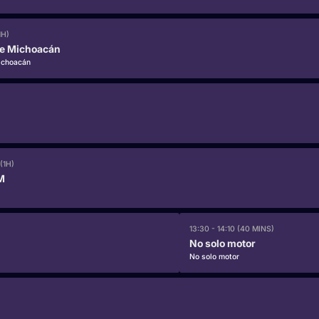
1H)
he Michoacán
ichoacán
(1H)
M
13:30 - 14:10 (40 MINS)
No solo motor
No solo motor