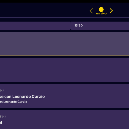
en vivo
13:30
1H)
e con Leonardo Curzio
on Leonardo Curzio
(1H)
M