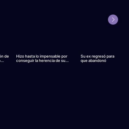
ón de
Hizo hasta lo impensable por
Su ex regresó para recuper
o
conseguir la herencia de su
que abandonó
esposo