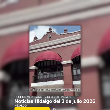
Cine mexicano
Comedia
Inicio
Secciones
En vivo
Deportes
DocuFIA
Historias
MicroDramas
MicroDramas
Novelas
Podcast
Programas
Realities y concursos
Recomendados para ti
Regional News México
Series
Short Dramas
Shorts
HECHOS MERIDIANO · VIDEO 299 · 24 MINS
Noticias Hidalgo del 3 de julio 2026
HIDALGO