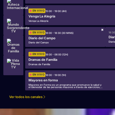
EN VIVO
15:00 - 19:00 (4H)
Venga La Alegría
Venga La Alegría
EN VIVO
18:30
18:00 - 18:30 (30 MINS)
Dia
Diario del Campo
Diari
Diario del Campo
EN VIVO
18:00 - 06:00 (12H)
Dramas de Familia
Dramas de Familia
EN VIVO
18:00 - 19:00 (1H)
Mayores en forma
Mayores en Forma es un programa que promueve la salud y
el bienestar de las personas mayores a través de ejercicios,
consejos de nutrición y actividades para una vida activa.
Ver todos los canales