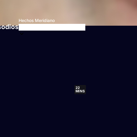
Hechos Meridiano
sodios
22
MINS