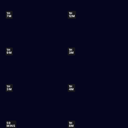
1H
1H
7M
12M
1H
1H
9M
3M
1H
1H
3M
4M
59
1H
MINS
8M