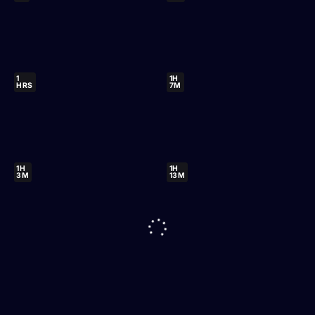
1
1H
HRS
7M
1H
1H
3M
13M