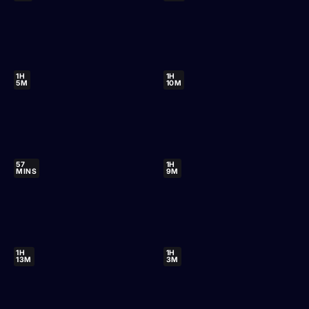
1H
1H
5M
10M
57
1H
MINS
9M
1H
1H
13M
3M