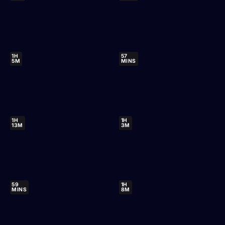
1H
57
5M
MINS
1H
1H
13M
3M
59
1H
MINS
8M