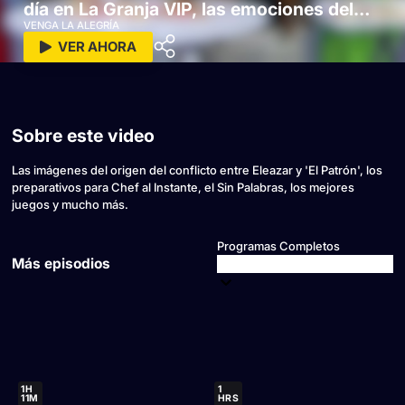
día en La Granja VIP, las emociones del
Sin Palabras y más
VENGA LA ALEGRÍA
VER AHORA
Sobre este video
Las imágenes del origen del conflicto entre Eleazar y 'El Patrón', los
preparativos para Chef al Instante, el Sin Palabras, los mejores
juegos y mucho más.
Programas Completos
Más episodios
1H
1
11M
HRS