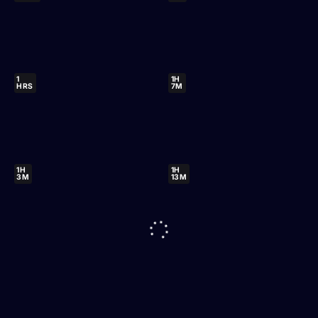
1
1H
HRS
7M
1H
1H
3M
13M