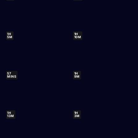
1H
1H
5M
10M
57
1H
MINS
9M
1H
1H
13M
3M