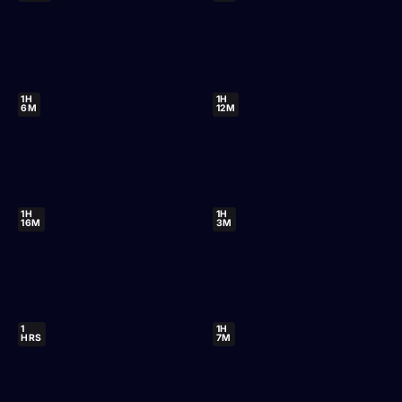
1H
1H
6M
12M
1H
1H
16M
3M
1
1H
HRS
7M