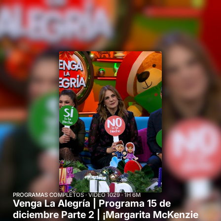
Cine mexicano
Comedia
Inicio
Secciones
En vivo
Deportes
DocuFIA
Historias
MicroDramas
Novelas
Podcast
Programas
Realities y concursos
Recomendados para ti
Regional News México
Series
Short Dramas
Short Dramas.
Shorts
PROGRAMAS COMPLETOS · VIDEO 1029 · 1H 6M
Venga La Alegría | Programa 15 de
diciembre Parte 2 | ¡Margarita McKenzie