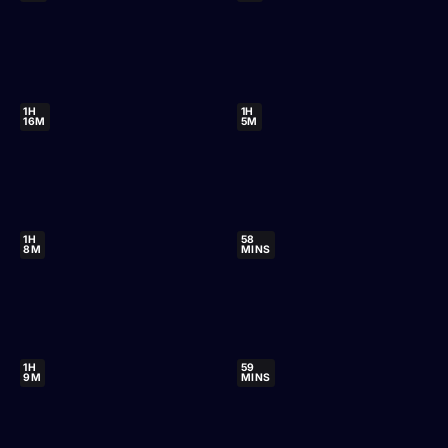
1H
1H
16M
5M
1H
58
8M
MINS
1H
59
9M
MINS