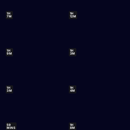
1H
1H
7M
12M
1H
1H
9M
3M
1H
1H
3M
4M
59
1H
MINS
8M