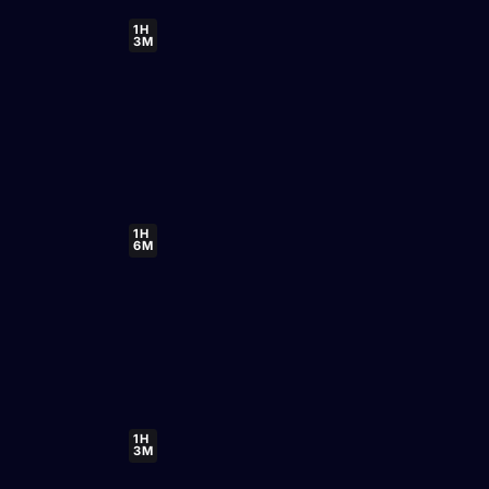
1H
3M
1H
6M
1H
3M