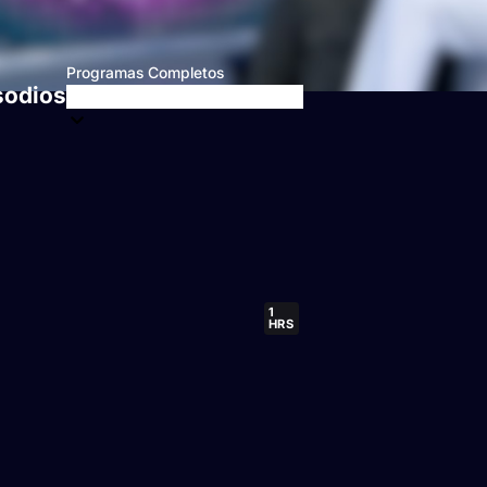
Programas Completos
sodios
1
HRS