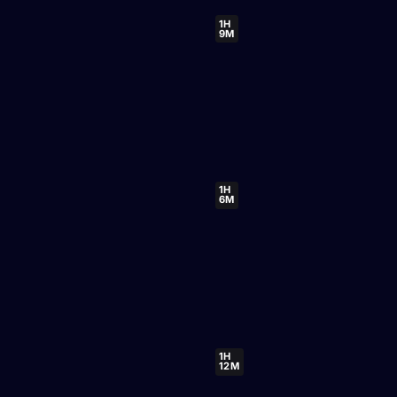
1H
9M
1H
6M
1H
12M