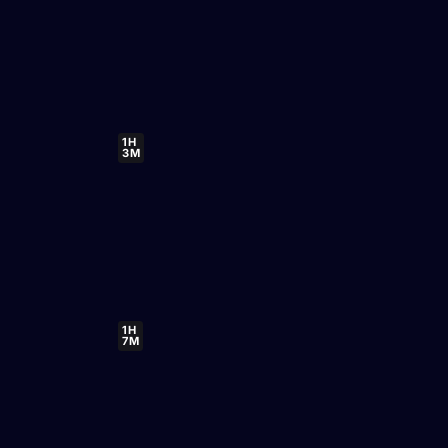
1H
3M
1H
7M