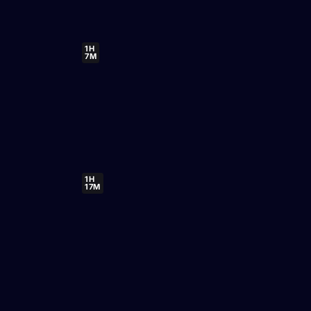
1H
7M
1H
17M