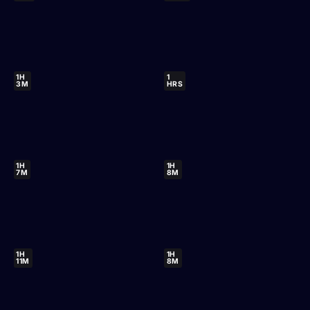
1H
1
3M
HRS
1H
1H
7M
8M
1H
1H
11M
8M