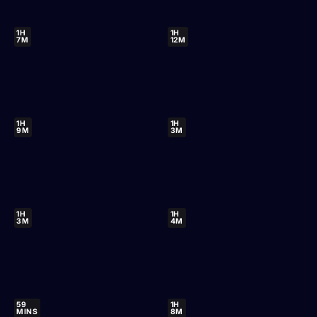
1H
1H
7M
12M
1H
1H
9M
3M
1H
1H
3M
4M
59
1H
MINS
8M