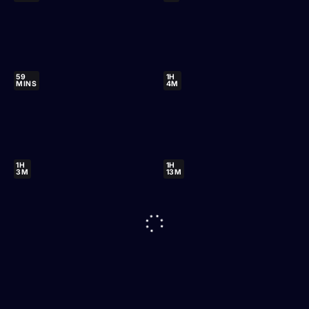
59
1H
MINS
4M
1H
1H
3M
13M