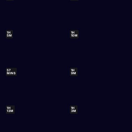
1H
1H
5M
10M
57
1H
MINS
9M
1H
1H
13M
3M