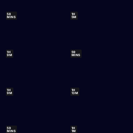
58
1H
MINS
5M
1H
59
9M
MINS
1H
1H
9M
13M
59
1H
MINS
1M