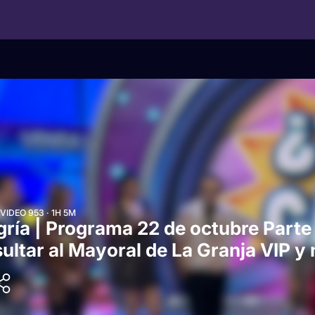
IDEO 953 · 1H 5M
ría | Programa 22 de octubre Parte
sultar al Mayoral de La Granja VIP y