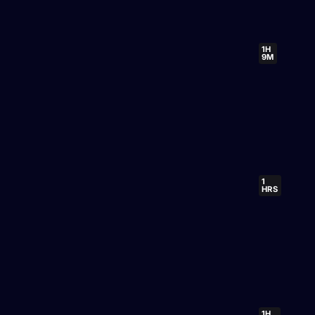
1H
9M
1
HRS
1H