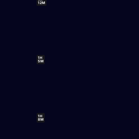
12M
1H
5M
1H
8M