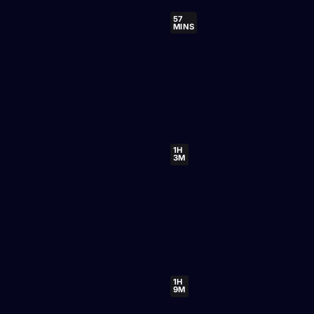
57
MINS
1H
3M
1H
9M