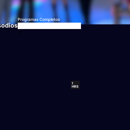
Programas Completos
sodios
1
HRS