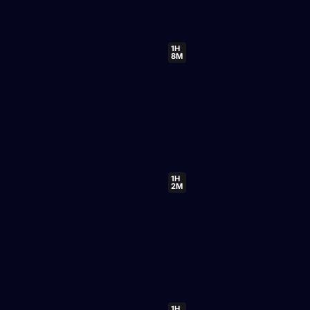
1H
8M
1H
2M
1H