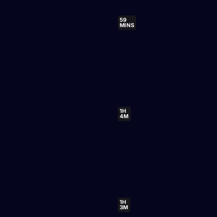
59
MINS
1H
4M
1H
3M