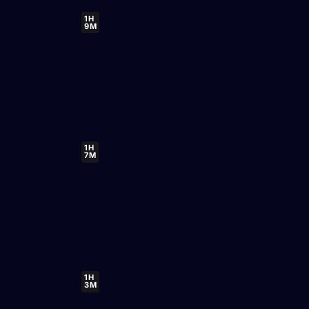
1H
9M
1H
7M
1H
3M