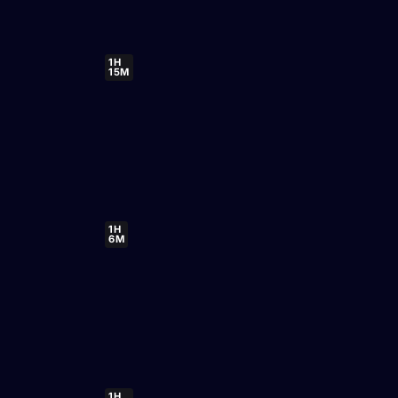
1H
15M
1H
6M
1H