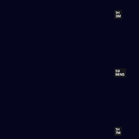
1H
3M
59
MINS
1H
7M