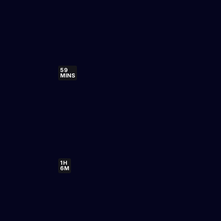
59
MINS
1H
6M