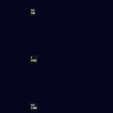
1H
1M
1
HRS
1H
13M