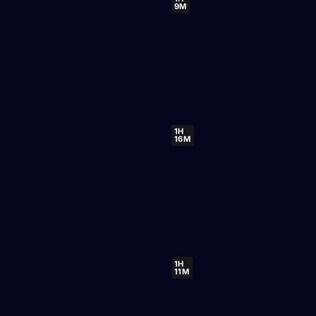
9M
1H
16M
1H
11M