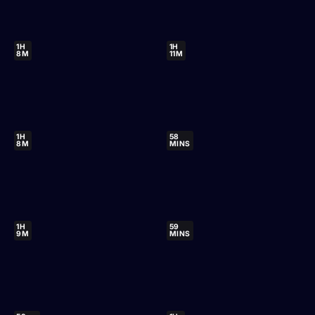
1H
1H
8M
11M
1H
58
8M
MINS
1H
59
9M
MINS