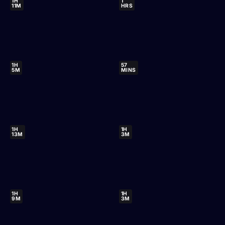
1H
1
11M
HRS
1H
57
5M
MINS
1H
1H
13M
3M
1H
1H
9M
3M