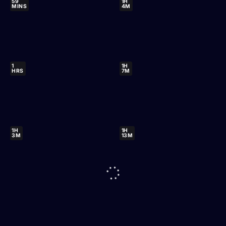
59
1H
MINS
4M
1
1H
HRS
7M
1H
1H
3M
13M