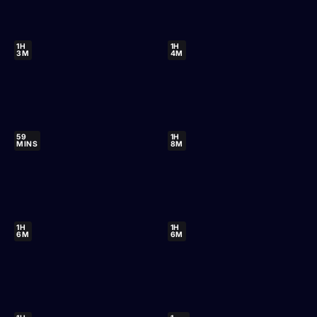
1H
1H
3M
4M
59
1H
MINS
8M
1H
1H
6M
6M