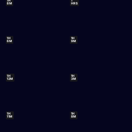
1H
1
8M
HRS
1H
1H
6M
9M
1H
1H
12M
3M
1H
1H
11M
8M