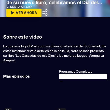
de su nuevo libro, celebramos el Día del
Rompecabezas y mucho más
VENGA LA ALEGRÍA
VER AHORA
Sobre este video
Lo que vive Ingrid Martz con su divorcio, el elenco de 'Sobriedad, me
estás matando' reveló detalles de la película, Nora Salinas presentó
su libro 'Las Cascadas de mis Ojos' y los mejores juegos. ¡Venga La
Alegría!
Programas Completos
Más episodios