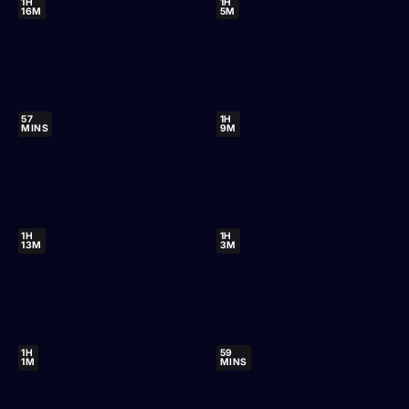
1H
1H
16M
5M
57
1H
MINS
9M
1H
1H
13M
3M
1H
59
1M
MINS