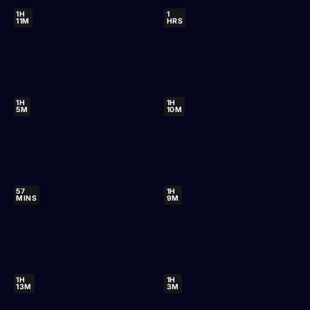
1H
1
11M
HRS
1H
1H
5M
10M
57
1H
MINS
9M
1H
1H
13M
3M