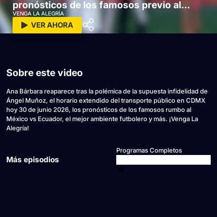
pronósticos de los famosos previo al
México vs Ecuador!
VENGA LA ALEGRÍA
VER AHORA
Sobre este video
Ana Bárbara reaparece tras la polémica de la supuesta infidelidad de
Ángel Muñoz, el horario extendido del transporte público en CDMX
hoy 30 de junio 2026, los pronósticos de los famosos rumbo al
México vs Ecuador, el mejor ambiente futbolero y más. ¡Venga La
Alegría!
Programas Completos
Más episodios