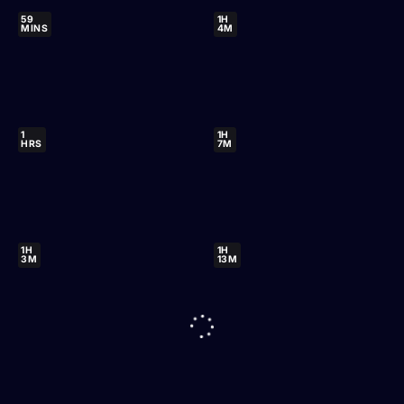
59
1H
MINS
4M
1
1H
HRS
7M
1H
1H
3M
13M