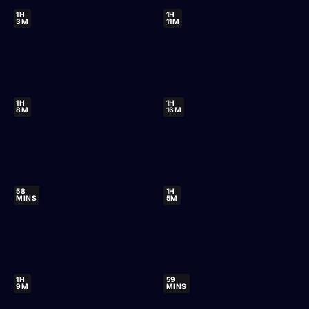
1H
1H
3M
11M
1H
1H
8M
16M
58
1H
MINS
5M
1H
59
9M
MINS