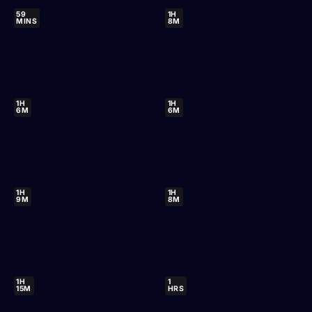
59
1H
MINS
8M
1H
1H
6M
6M
1H
1H
9M
8M
1H
1
15M
HRS