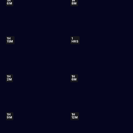
1H
1H
6M
8M
1H
1
15M
HRS
1H
1H
2M
6M
1H
1H
9M
12M