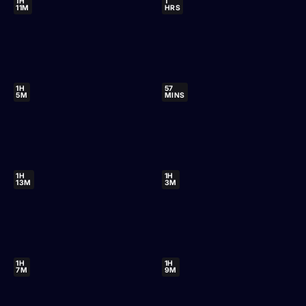
1H
1
11M
HRS
1H
57
5M
MINS
1H
1H
13M
3M
1H
1H
7M
9M