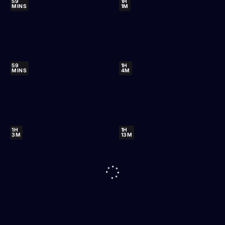
59
1H
MINS
1M
59
1H
MINS
4M
1H
1H
3M
13M