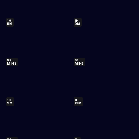
1H
1H
5M
9M
59
57
MINS
MINS
1H
1H
9M
13M