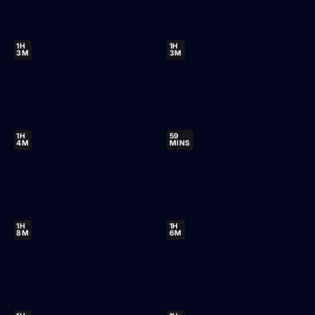
1H
1H
3M
3M
1H
59
4M
MINS
1H
1H
8M
6M