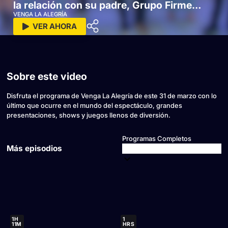
la relación con su padre, Grupo Firme
comparte detalles de su relación con el
VENGA LA ALEGRÍA
VER AHORA
público y mucho más
Sobre este video
Disfruta el programa de Venga La Alegría de este 31 de marzo con lo
último que ocurre en el mundo del espectáculo, grandes
presentaciones, shows y juegos llenos de diversión.
Programas Completos
Más episodios
1H
1
11M
HRS