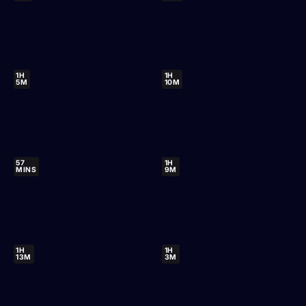
1H
1H
5M
10M
57
1H
MINS
9M
1H
1H
13M
3M