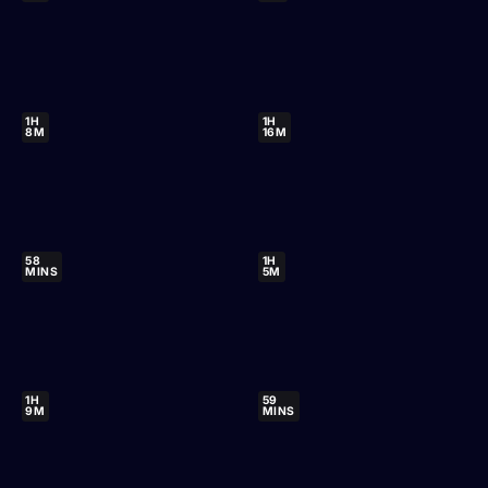
1H
1H
8M
16M
58
1H
MINS
5M
1H
59
9M
MINS