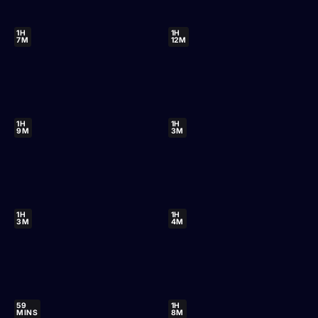
1H
1H
7M
12M
1H
1H
9M
3M
1H
1H
3M
4M
59
1H
MINS
8M