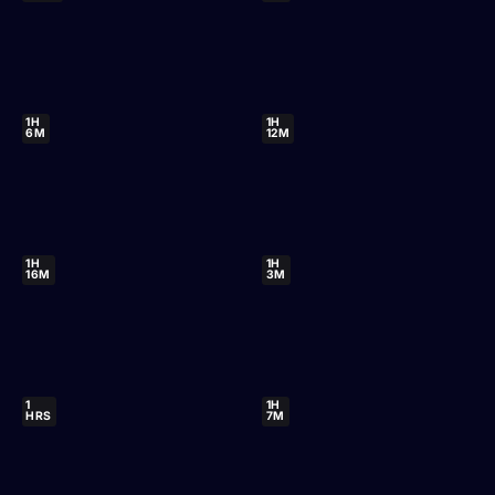
1H
1H
6M
12M
1H
1H
16M
3M
1
1H
HRS
7M