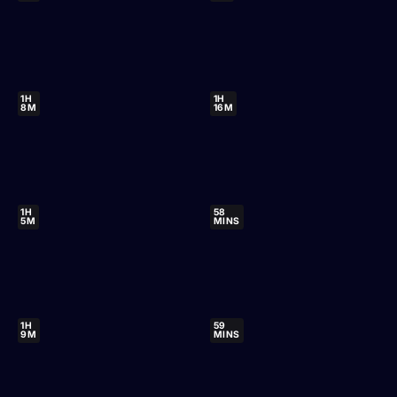
1H
1H
8M
16M
1H
58
5M
MINS
1H
59
9M
MINS