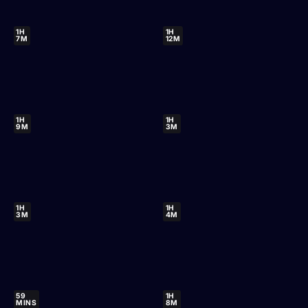
1H
1H
7M
12M
1H
1H
9M
3M
1H
1H
3M
4M
59
1H
MINS
8M