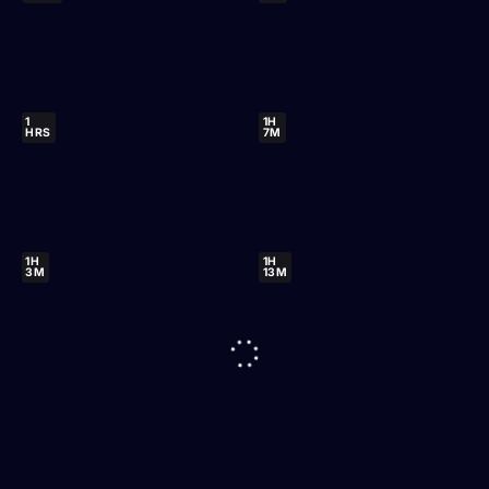
1
1H
HRS
7M
1H
1H
3M
13M