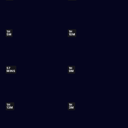
1H
1H
5M
10M
57
1H
MINS
9M
1H
1H
13M
3M