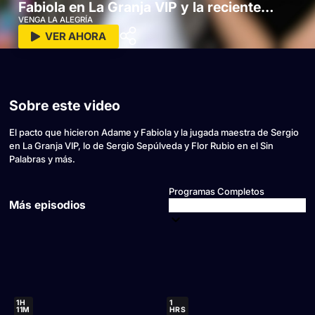
Fabiola en La Granja VIP y la reciente
polémica del Sin Palabras
VENGA LA ALEGRÍA
VER AHORA
Sobre este video
El pacto que hicieron Adame y Fabiola y la jugada maestra de Sergio
en La Granja VIP, lo de Sergio Sepúlveda y Flor Rubio en el Sin
Palabras y más.
Programas Completos
Más episodios
1H
1
11M
HRS