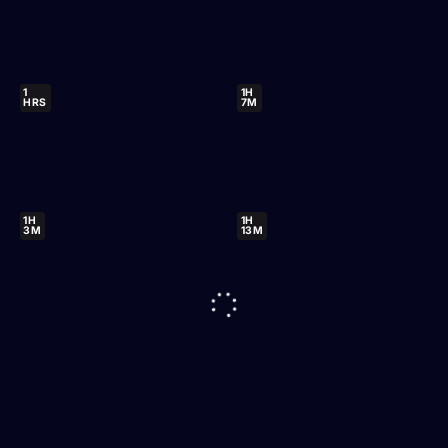
1
1H
HRS
7M
1H
1H
3M
13M