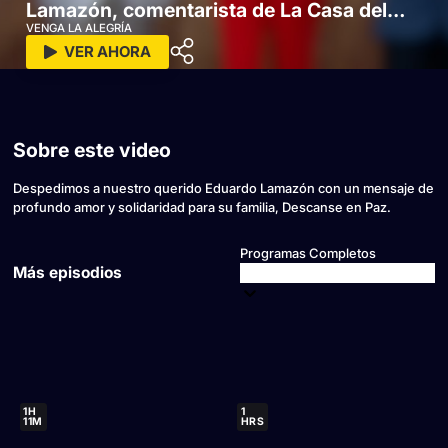
Lamazón, comentarista de La Casa del
Boxeo de TV Azteca
VENGA LA ALEGRÍA
VER AHORA
Sobre este video
Despedimos a nuestro querido Eduardo Lamazón con un mensaje de
profundo amor y solidaridad para su familia, Descanse en Paz.
Programas Completos
Más episodios
1H
1
11M
HRS