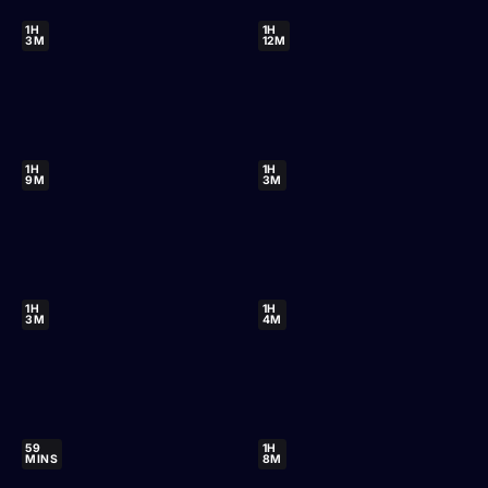
1H
1H
3M
12M
1H
1H
9M
3M
1H
1H
3M
4M
59
1H
MINS
8M