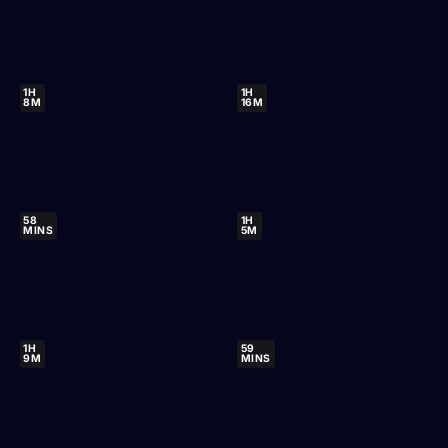
1H
1H
8M
16M
58
1H
MINS
5M
1H
59
9M
MINS