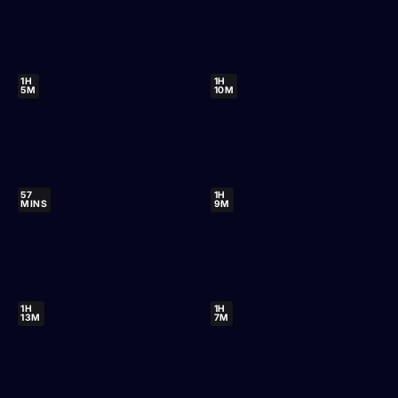
1H
1H
5M
10M
57
1H
MINS
9M
1H
1H
13M
7M