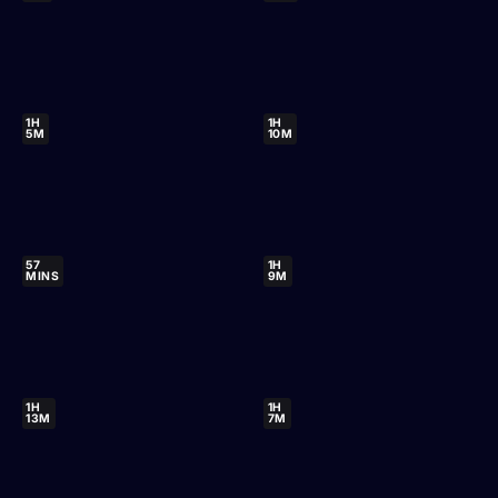
1H
1H
5M
10M
57
1H
MINS
9M
1H
1H
13M
7M