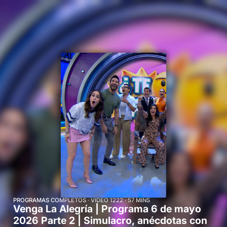
Cine mexicano
Comedia
Inicio
Secciones
En vivo
Deportes
DocuFIA
Historias
MicroDramas
Novelas
Podcast
Programas
Realities y concursos
Recomendados para ti
Regional News México
Series
Short Dramas
Short Dramas.
Shorts
PROGRAMAS COMPLETOS · VIDEO 1222 · 57 MINS
Venga La Alegría | Programa 6 de mayo
2026 Parte 2 | Simulacro, anécdotas con