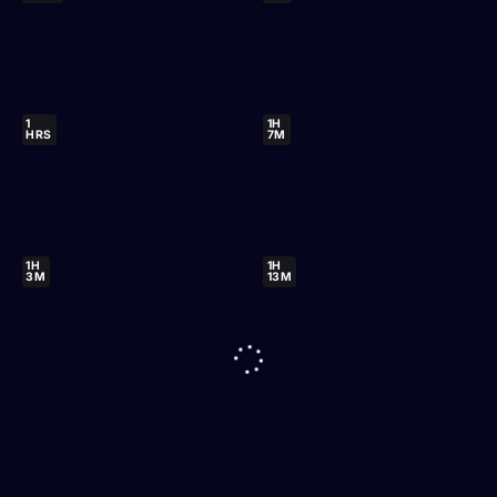
1
1H
HRS
7M
1H
1H
3M
13M