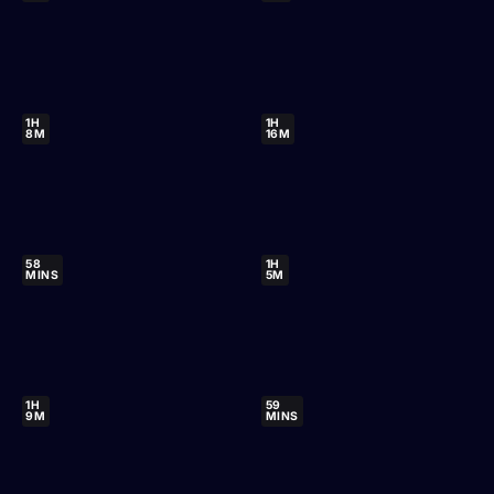
1H
1H
8M
16M
58
1H
MINS
5M
1H
59
9M
MINS