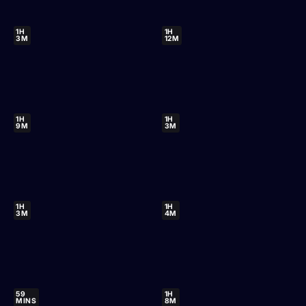
1H
1H
3M
12M
1H
1H
9M
3M
1H
1H
3M
4M
59
1H
MINS
8M